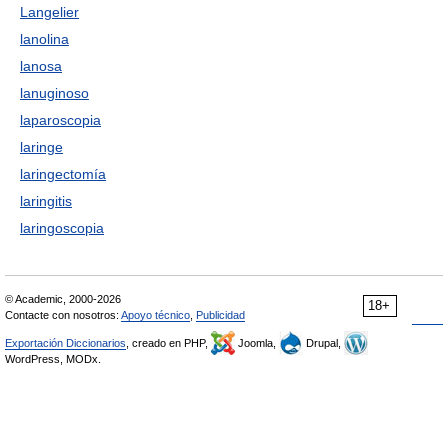
Langelier
lanolina
lanosa
lanuginoso
laparoscopia
laringe
laringectomía
laringitis
laringoscopia
© Academic, 2000-2026
18+
Contacte con nosotros:
Apoyo técnico
,
Publicidad
Exportación Diccionarios
, creado en PHP,
Joomla,
Drupal,
WordPress, MODx.