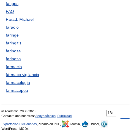
fangos
FAO
Farad, Michael
faradio
faringe
faringitis
farinosa
farinoso
farmacia
fármaco vigilancia
farmacología
farmacopea
© Academic, 2000-2026
18+
Contacte con nosotros:
Apoyo técnico
,
Publicidad
Exportación Diccionarios
, creado en PHP,
Joomla,
Drupal,
WordPress, MODx.