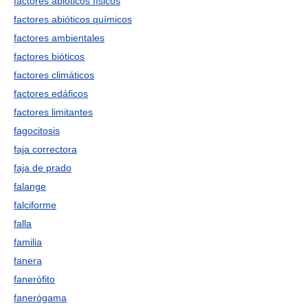
factores abióticos físicos
factores abióticos químicos
factores ambientales
factores bióticos
factores climáticos
factores edáficos
factores limitantes
fagocitosis
faja correctora
faja de prado
falange
falciforme
falla
familia
fanera
fanerófito
fanerógama