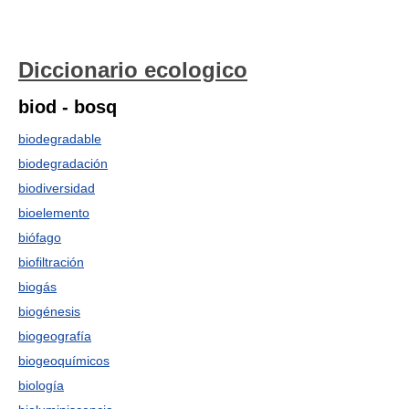
Diccionario ecologico
biod - bosq
biodegradable
biodegradación
biodiversidad
bioelemento
biófago
biofiltración
biogás
biogénesis
biogeografía
biogeoquímicos
biología