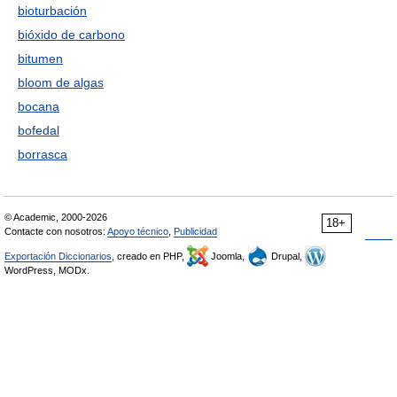
bioturbación
bióxido de carbono
bitumen
bloom de algas
bocana
bofedal
borrasca
© Academic, 2000-2026
18+
Contacte con nosotros:
Apoyo técnico
,
Publicidad
Exportación Diccionarios
, creado en PHP,
Joomla,
Drupal,
WordPress, MODx.