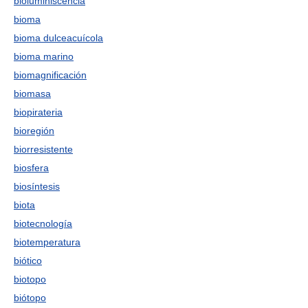
bioluminiscencia
bioma
bioma dulceacuícola
bioma marino
biomagnificación
biomasa
biopirateria
bioregión
biorresistente
biosfera
biosíntesis
biota
biotecnología
biotemperatura
biótico
biotopo
biótopo