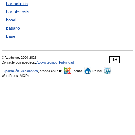
bartholinitis
bartolenosis
basal
basalto
base
© Academic, 2000-2026
18+
Contacte con nosotros:
Apoyo técnico
,
Publicidad
Exportación Diccionarios
, creado en PHP,
Joomla,
Drupal,
WordPress, MODx.